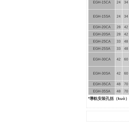
EGH-15CA
24
34
EGH-15SA
24
34
EGH-20CA
28
42
EGH-20SA
28
42
EGH-25CA
33
48
EGH-25SA
33
48
EGH-30CA
42
60
EGH-30SA
42
60
EGH-35CA
48
70
EGH-35SA
48
70
*導軌安裝孔括（kuò