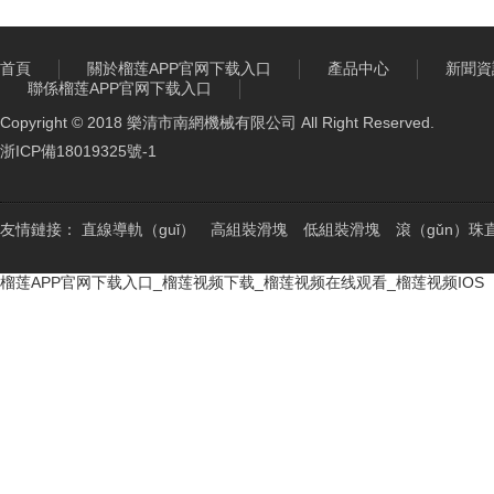
首頁
關於榴莲APP官网下载入口
產品中心
新聞資
聯係榴莲APP官网下载入口
Copyright © 2018 樂清市南網機械有限公司 All Right Reserved.
浙ICP備18019325號-1
友情鏈接：
直線導軌（guǐ）
高組裝滑塊
低組裝滑塊
滾（gǔn）珠
榴莲APP官网下载入口_榴莲视频下载_榴莲视频在线观看_榴莲视频IOS