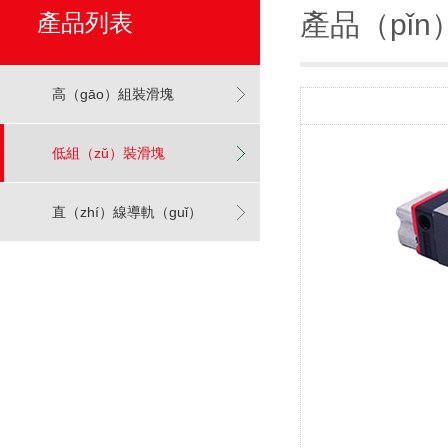
產品（pǐn
產品列表
高（gāo）組裝滑塊
低組（zǔ）裝滑塊
直（zhí）線導軌（guǐ）