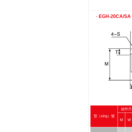
· EGH-20CA/SA
組件尺
型（xíng）號
M
W